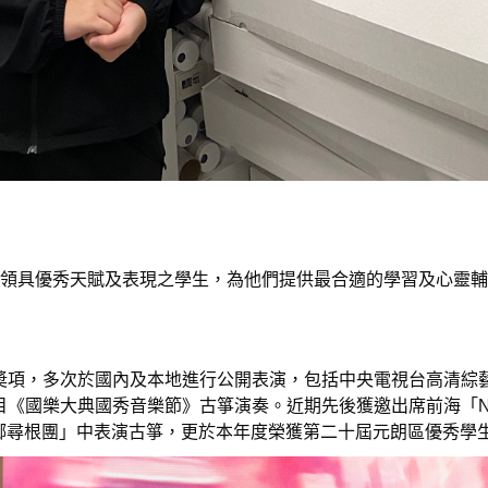
帶領具優秀天賦及表現之學生，為他們提供最合適的學習及心靈
奬項，多次於國內及本地進行公開表演，包括中央電視台高清綜
目《國樂大典國秀音樂節》古箏演奏。近期先後獲邀出席前海「N
回鄉尋根團」中表演古箏，更於本年度榮獲第二十屆元朗區優秀學