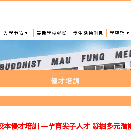
入學申請
最新學校動態
學生活動消息
學與教
優才培訓
校本優才培訓 —孕育尖子人才 發掘多元潛