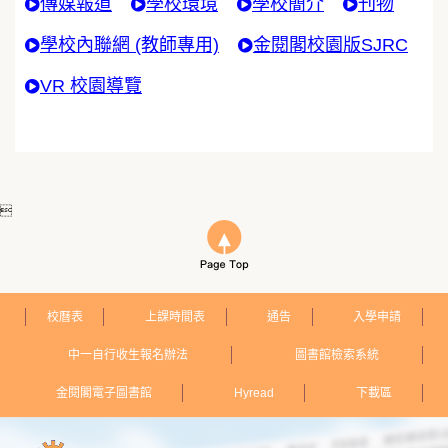
傳媒報道
學校環境
學校簡介
刊物
學校內聯網 (教師專用)
金閱閣校園版SJRC
VR 校園導覽

校曆表
上課時間表
通告
入學申請
中一自行收生報名辦法
圖書館檢索系統
金閱閣電子圖書館
Hyread
下載區