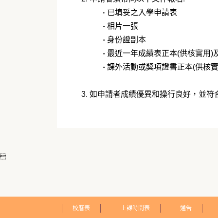
・​
已填妥之入學申請表
・​
相片一張
・​
身份證副本
・​
最近一年成績表正本(供核實用)
・​
課外活動或獎項證書正本(供核實
3. 如申請者成績優異和操行良好，並

校曆表
上課時間表
通告