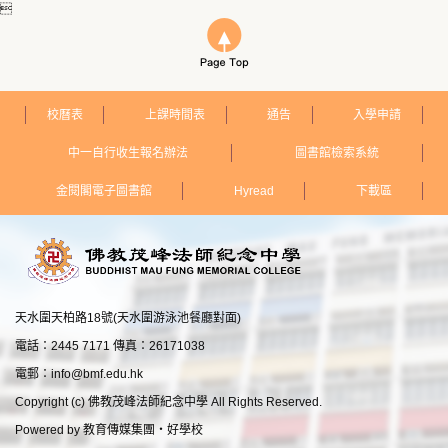

校曆表
上課時間表
通告
入學申請
中一自行收生報名辦法
圖書館檢索系統
金閱閣電子圖書館
Hyread
下載區
天水圍天柏路18號(天水圍游泳池餐廳對面)
電話：2445 7171 傳真：26171038
電郵：
info@bmf.edu.hk
Copyright (c) 佛教茂峰法師紀念中學 All Rights Reserved.
Powered by
教育傳媒集團
‧
好學校