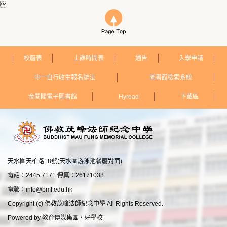

校曆表
上課時間表
通告
入學申請
中一自行收生報名辦法
圖書館檢索系統
金閱閣電子圖書館
Hyread
下載區
天水圍天柏路18號(天水圍游泳池餐廳對面)
電話：2445 7171 傳真：26171038
電郵：
info@bmf.edu.hk
Copyright (c) 佛教茂峰法師紀念中學 All Rights Reserved.
Powered by
教育傳媒集團
‧
好學校