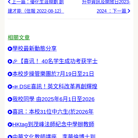
上一篇：優化生涯規劃 創
升中資訊及開放日2023-
建才能（信報 2022-08-12）
2024 ：下一篇
相關文章
學校最新動態分享
🎉【喜讯！ 40名学生成功考获学士
本校步操管樂團於7月19日至21日
📣 DSE喜訊！英文科改革再創輝煌
我校同學 由2025年6月1日至2026
喜訊：本校31位中六生(於2026年
HKtag到茂峰法師紀念中學辦教師
中華文化教師講座 李華倫博士到