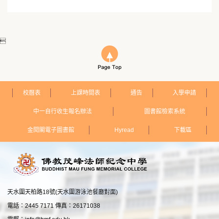

校曆表
上課時間表
通告
入學申請
中一自行收生報名辦法
圖書館檢索系統
金閱閣電子圖書館
Hyread
下載區
天水圍天柏路18號(天水圍游泳池餐廳對面)
電話：2445 7171 傳真：26171038