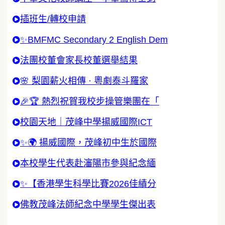
插班生/轉校申請
✨BMFMC Secondary 2 English Dem
法團校董會家長校董選舉結果
🌸 梨園薪火相傳 · 粵劇泰斗羅家
🎉🏆 熱烈祝賀我校步操管樂團在「
校園天地｜茂峰中學揚威國際ICT
✨🌍 揚威國際，茂峰初中生於國際
本校學生代表赴瀋陽市參與紀念緬
✨【香港學生科學比賽2026佳績分
佛教茂峰法師紀念中學學生傑出表