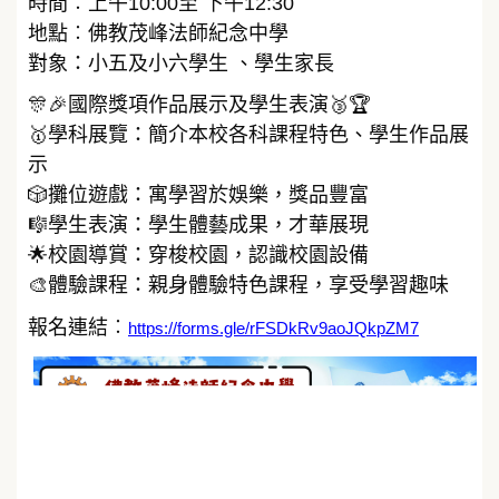
時間︰上午10:00至 下午12:30
地點︰佛教茂峰法師紀念中學
對象：小五及小六學生 、學生家長
🎊🎉國際獎項作品展示及學生表演🥉🏆
🥇學科展覽：簡介本校各科課程特色、學生作品展
示
🎲攤位遊戲：寓學習於娛樂，獎品豐富
🎼學生表演：學生體藝成果，才華展現
🌟校園導賞：穿梭校園，認識校園設備
🎨體驗課程：親身體驗特色課程，享受學習趣味
報名連結︰
https://forms.gle/rFSDkRv9aoJQkpZM7