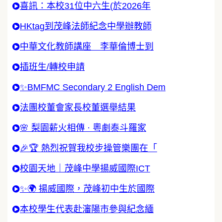
喜訊：本校31位中六生(於2026年
HKtag到茂峰法師紀念中學辦教師
中華文化教師講座 李華倫博士到
插班生/轉校申請
✨BMFMC Secondary 2 English Dem
法團校董會家長校董選舉結果
🌸 梨園薪火相傳 · 粵劇泰斗羅家
🎉🏆 熱烈祝賀我校步操管樂團在「
校園天地｜茂峰中學揚威國際ICT
✨🌍 揚威國際，茂峰初中生於國際
本校學生代表赴瀋陽市參與紀念緬