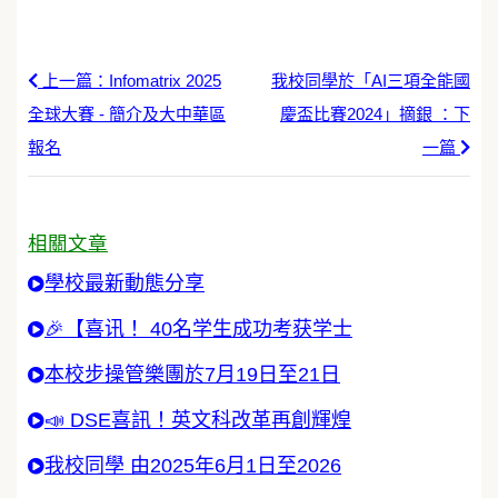
上一篇：Infomatrix 2025
我校同學於「AI三項全能國
全球大賽 - 簡介及大中華區
慶盃比賽2024」摘銀 ：下
報名
一篇
相關文章
學校最新動態分享
🎉【喜讯！ 40名学生成功考获学士
本校步操管樂團於7月19日至21日
📣 DSE喜訊！英文科改革再創輝煌
我校同學 由2025年6月1日至2026