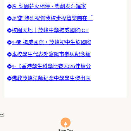
🌸 梨園薪火相傳 · 粵劇泰斗羅家
🎉🏆 熱烈祝賀我校步操管樂團在「
校園天地｜茂峰中學揚威國際ICT
✨🌍 揚威國際，茂峰初中生於國際
本校學生代表赴瀋陽市參與紀念緬
✨【香港學生科學比賽2026佳績分
佛教茂峰法師紀念中學學生傑出表
