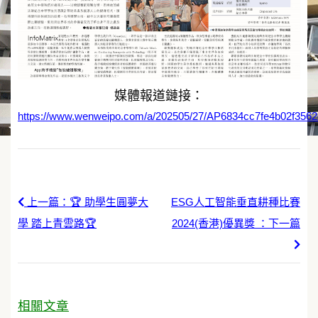
媒體報道鏈接：
https://www.wenweipo.com/a/202505/27/AP6834cc7fe4b02f3562
上一篇：🏆 助學生圓夢大
ESG人工智能垂直耕種比賽
學 踏上青雲路🏆
2024(香港)優異獎 ：下一篇
相關文章