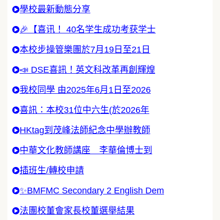
學校最新動態分享
🎉【喜讯！ 40名学生成功考获学士
本校步操管樂團於7月19日至21日
📣 DSE喜訊！英文科改革再創輝煌
我校同學 由2025年6月1日至2026
喜訊：本校31位中六生(於2026年
HKtag到茂峰法師紀念中學辦教師
中華文化教師講座 李華倫博士到
插班生/轉校申請
✨BMFMC Secondary 2 English Dem
法團校董會家長校董選舉結果