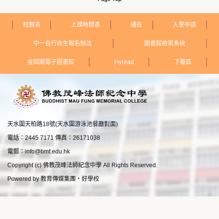
校曆表
上課時間表
通告
入學申請
中一自行收生報名辦法
圖書館檢索系統
金閱閣電子圖書館
Hyread
下載區
天水圍天柏路18號(天水圍游泳池餐廳對面)
電話：2445 7171 傳真：26171038
電郵：
info@bmf.edu.hk
Copyright (c) 佛教茂峰法師紀念中學 All Rights Reserved.
Powered by
教育傳媒集團
‧
好學校