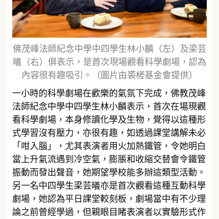
佛茂峰法師紀念中學中四學生林小麟（左）及梁芸
㬢（右）俱表示，是首次現場觀看科學劇場，認為
內容很有趣吸引。（圖片由裘槎基金會提供）
一小時的科學劇場在歡樂的氣氛下完成，佛教茂峰
法師紀念中學中四學生林小麟表示，首次在場現觀
看科學劇場，本身修讀化學及生物，覺得以這種形
式學習沒有壓力，亦很有趣，如透過課堂講解未必
「咁入腦」，尤其表演者用火加熱鐵管，令她明白
當上升氣流遇到冷空氣，膨脹和收縮交替會令鐵管
振動而發出聲音，她期望學校能多辦這類型活動。
另一名中四學生梁芸㬢亦是首次觀看這種互動科學
劇場，她認為平日課堂較刻板，劇場當中有不少理
論之前曾經學過，但親眼目睹表演者以實驗形式作