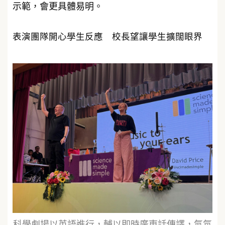
示範，會更具體易明。
表演團隊開心學生反應 校長望讓學生擴闊眼界
科學劇場以英語進行，輔以即時廣東話傳譯，氣氛