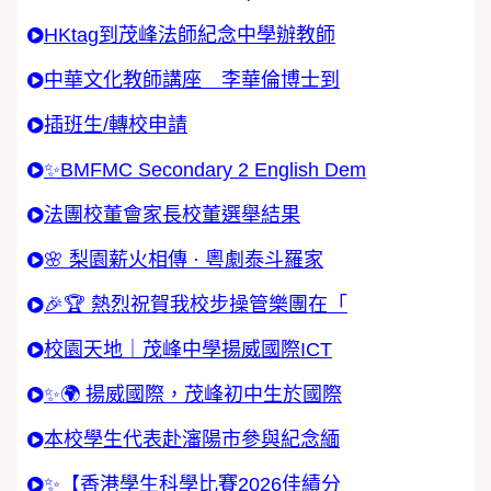
HKtag到茂峰法師紀念中學辦教師
中華文化教師講座 李華倫博士到
插班生/轉校申請
✨BMFMC Secondary 2 English Dem
法團校董會家長校董選舉結果
🌸 梨園薪火相傳 · 粵劇泰斗羅家
🎉🏆 熱烈祝賀我校步操管樂團在「
校園天地｜茂峰中學揚威國際ICT
✨🌍 揚威國際，茂峰初中生於國際
本校學生代表赴瀋陽市參與紀念緬
✨【香港學生科學比賽2026佳績分