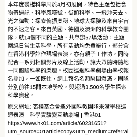
本年度裘槎科學周於4月初展開，特色主題包括食
物奇遇記、科學感嘆號、街頭科學、一飛沖天去、
光之律動：探索偏振奧秘、地球大探險及來自宇宙
的不速之客。來自英國、德國及澳洲的科學教育團
隊，就14個不同的主題、共舉辦57場活動，主題
圍繞日常生活科學，所有活動均免費舉行，部分會
在香港科學館作現場表演，亦有親子工作坊，同時
配合一系列相關影片及線上活動，讓大眾隨時隨地
一同體驗科學的樂趣。校園巡迴科學劇場由學校報
名參加，一如既往，網上報名名額瞬間爆滿，團隊
分別前往15間本地學校，與超過3,500名學生探索
科學奧秘。
原文網址: 裘槎基金會邀外國科教團隊來港學校巡
迴表演 科學實驗變互動劇場 | 香港01
https://www.hk01.com/article/60231651?
utm_source=01articlecopy&utm_medium=referral