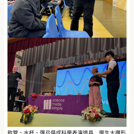
飲管、水杯、彈弓俱成科學表演道具 學生大讚形