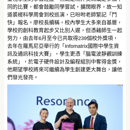
同的比賽，都會鼓勵同學嘗試，擴闊眼界，故一知
道裘槎科學周會到校巡演，已吩咐老師緊記「鬥
快」報名。廖校長續稱，校內學生大多來自基層，
學校的創科教育起步又比別人遲，但憑藉師生一起
努力，由去年6月至今已共取得239個校外獎項，
去年在羅馬尼亞舉行的「Infomatrix國際中學生資
訊及通訊科技大賽」，學生更憑「腦電波靜觀訓練
系統」，於電子硬件設計及編程組別中奪得金獎，
他期望學校將來可繼續為學生創建更大舞台，讓他
們發光發亮。