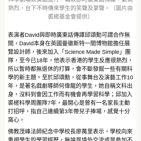
熱烈，台下不時傳來學生的笑聲及掌聲。（圖片由
裘槎基金會提供）
表演者David與即時廣東話傳譯邱頌勳可謂合作無
間，David本身在英國曼徹斯特一間博物館擔任展
覽設計師，後來加入「Science Made Simple」團
隊，至今已18年，他表示香港的學生反應很熱烈，
所以暫時都無退休的打算，會不斷發掘一些有關科
學的新主題。至於邱頌勳，從事舞台及演藝工作10
年，是著名戲劇導師何偉龍的學生，她自稱文科出
身，沒料到會因工作而有機會再學習科學；邱加入
裘槎科學周團隊7年，最開心是曾有一名家長主動
打招呼，指自己連續第3年帶兒子捧場，感覺十分
窩心。
佛教茂峰法師紀念中學校長廖萬里表示，學校向來
重視學生的學習經歷，無論是境外交流或是參加不