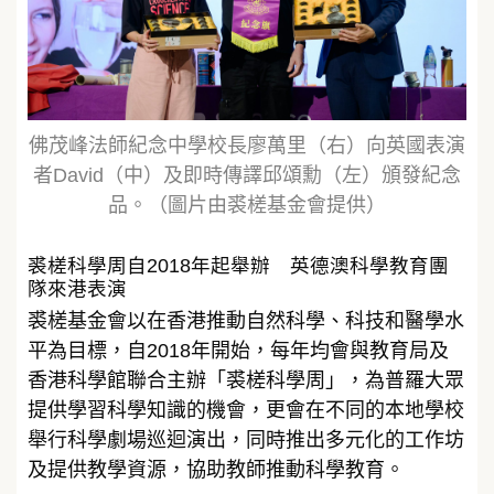
佛茂峰法師紀念中學校長廖萬里（右）向英國表演
者David（中）及即時傳譯邱頌勳（左）頒發紀念
品。（圖片由裘槎基金會提供）
裘槎科學周自2018年起舉辦 英德澳科學教育團
隊來港表演
裘槎基金會以在香港推動自然科學、科技和醫學水
平為目標，自2018年開始，每年均會與教育局及
香港科學館聯合主辦「裘槎科學周」，為普羅大眾
提供學習科學知識的機會，更會在不同的本地學校
舉行科學劇場巡迴演出，同時推出多元化的工作坊
及提供教學資源，協助教師推動科學教育。