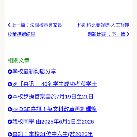
上一篇：法團校董會家長
科創科比賽報捷-人工智能
校董補選結果
創新比賽 ：下一篇
相關文章
學校最新動態分享
🎉【喜讯！ 40名学生成功考获学士
本校步操管樂團於7月19日至21日
📣 DSE喜訊！英文科改革再創輝煌
我校同學 由2025年6月1日至2026
喜訊：本校31位中六生(於2026年