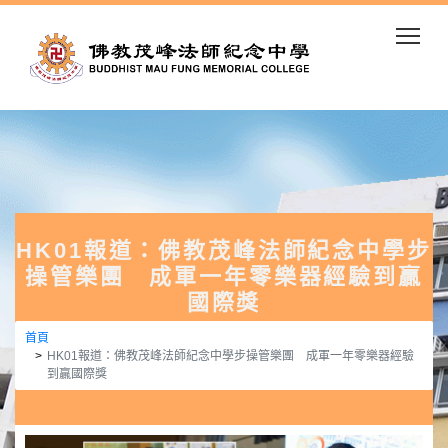
Togg
HK01報道：佛教茂峰法師紀念中學步
操管樂團 成軍一年零樂器經驗到贏
國際獎
首頁
HK01報道：佛教茂峰法師紀念中學步操管樂團 成軍一年零樂器經驗
到贏國際獎