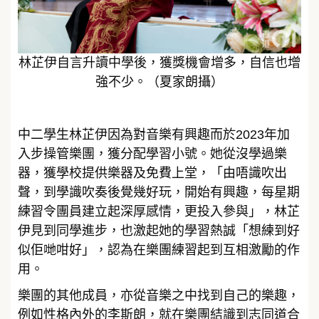
林芷伊自言升讀中學後，獲獎機會增多，自信也增
強不少。（夏家朗攝）
中二學生林芷伊因為對音樂有興趣而於2023年加
入步操管樂團，獲分配學習小號。她從沒學過樂
器，獲學校提供樂器及免費上堂，「由唔識吹出
聲，到學識吹奏後覺幾好玩，開始有興趣，每星期
練習令團員建立起深厚感情，更投入參與」，林芷
伊見到同學進步，也激起她的學習熱誠「想練到好
似佢哋咁好」，認為在樂團練習起到互相激勵的作
用。
樂團的其他成員，亦從音樂之中找到自己的樂趣，
例如性格內外的李斯朗，就在樂團結識到志同道合