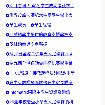
🎉【喜讯！ 40名学生成功考获学士
佛教茂峰法師紀念中學學生傑出表
學生成長
學生組織
非華語學生提供的教育支援學校支
茂峰跆拳道學會報捷
6月2日全港青少年五人足球賽U14
第九屆全港運動會田徑比賽學生獲
HK01報道：佛教茂峰法師紀念中學
升中英語模擬面試暨升中家長講座
Infomatrix國際中學生資訊及通訊
25週年校慶盃小學五人足球賽順利