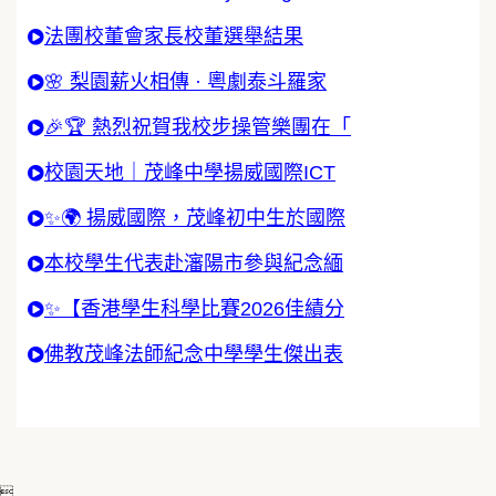
法團校董會家長校董選舉結果
🌸 梨園薪火相傳 · 粵劇泰斗羅家
🎉🏆 熱烈祝賀我校步操管樂團在「
校園天地｜茂峰中學揚威國際ICT
✨🌍 揚威國際，茂峰初中生於國際
本校學生代表赴瀋陽市參與紀念緬
✨【香港學生科學比賽2026佳績分
佛教茂峰法師紀念中學學生傑出表
