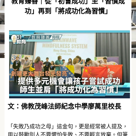
教育臻善｜從「初嘗成功」至「習慣成
功」再到「將成功化為習慣」
文：佛教茂峰法師紀念中學廖萬里校長
「失敗乃成功之母」這金句，更是經常被人提及，
用以鼓勵別人不要懼怕失敗、不要輕言放棄。但筆