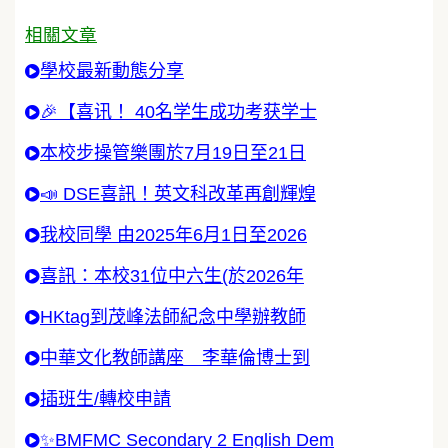
相關文章
學校最新動態分享
🎉【喜讯！ 40名学生成功考获学士
本校步操管樂團於7月19日至21日
📣 DSE喜訊！英文科改革再創輝煌
我校同學 由2025年6月1日至2026
喜訊：本校31位中六生(於2026年
HKtag到茂峰法師紀念中學辦教師
中華文化教師講座 李華倫博士到
插班生/轉校申請
✨BMFMC Secondary 2 English Dem