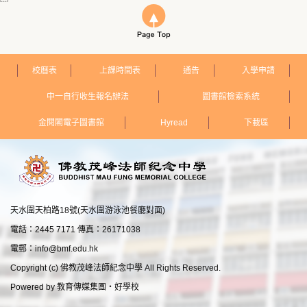
校曆表
上課時間表
通告
入學申請
中一自行收生報名辦法
圖書館檢索系統
金閱閣電子圖書館
Hyread
下載區
天水圍天柏路18號(天水圍游泳池餐廳對面)
電話：2445 7171 傳真：26171038
電郵：
info@bmf.edu.hk
Copyright (c) 佛教茂峰法師紀念中學 All Rights Reserved.
Powered by
教育傳媒集團
‧
好學校