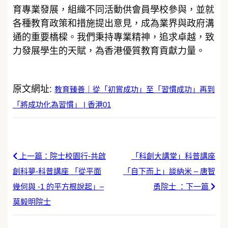
育專業發展，組織不同活動供會員學校參與，並就
各種教育政策和措施提出意見，成為業界與政府溝
通的重要橋樑。我們秉持專業精神，追求卓越，致
力發展學生的天賦，為香港優質教育貢獻力量。
原文網址:
教育臻善｜從「初嘗成功」至「習慣成功」再到
「將成功化為習慣」 | 香港01
上一篇：院士校園行-共啟
「科創大講堂」科普講座
創科夢-科普講座 「從平面
「自下而上」談納米 – 唐智
幾何與 -1 的平方根說起」–
勇院士 ：下一篇
莫毅明院士