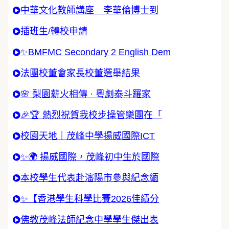
中華文化教師講座 李華倫博士到
插班生/轉校申請
✨BMFMC Secondary 2 English Dem
法團校董會家長校董選舉結果
🌸 梨園薪火相傳 · 粵劇泰斗羅家
🎉🏆 熱烈祝賀我校步操管樂團在「
校園天地｜茂峰中學揚威國際ICT
✨🌍 揚威國際，茂峰初中生於國際
本校學生代表赴瀋陽市參與紀念緬
✨【香港學生科學比賽2026佳績分
佛教茂峰法師紀念中學學生傑出表