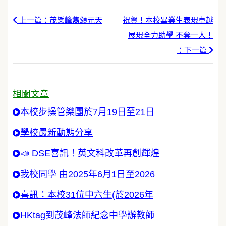
上一篇：茂樂峰雋頌元天
祝賀！本校畢業生表現卓越
展現全力助學 不棄一人！
：下一篇
相關文章
本校步操管樂團於7月19日至21日
學校最新動態分享
📣 DSE喜訊！英文科改革再創輝煌
我校同學 由2025年6月1日至2026
喜訊：本校31位中六生(於2026年
HKtag到茂峰法師紀念中學辦教師