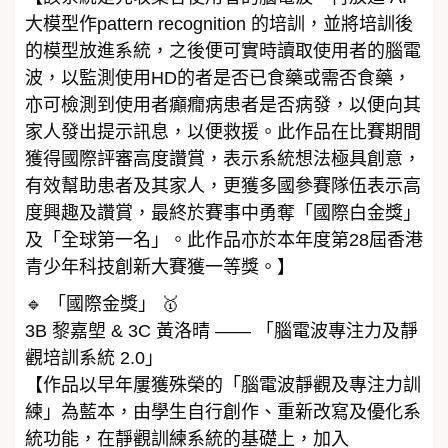
大模型作pattern recognition 的培訓，並將培訓後
的模型放進系統，之後便可實時讀取使用者的腦電
波，以監測使用HD的者是否已食藥或需否食藥，
亦可檢測到使用者癲癇病患者是否病發，以便向其
家人發出提示訊息，以便救援。此作品在比賽期間
獲得國際評審高度讚賞，表示系統想法極具創意，
有效幫助患者及其家人，更獲多國參賽隊伍表示高
度興趣及讚賞，最終於賽事中勇奪「國際白金獎」
及「全球第一名」。此作品亦於本年度第28屆香港
青少年科技創新大賽獲一等獎。】
🔹 「國際金獎」 🥇
3B 黎嘉塱 & 3C 黃洛晴 —— 「腦電波專注力及靜
觀培訓系統 2.0」
【作品以早年屢獲殊榮的「腦電波靜觀及專注力訓
練」為藍本，由學生自行創作、重新改寫及優化系
統功能，在靜觀訓練系統的基礎上，加入