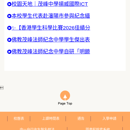
校園天地｜茂峰中學揚威國際ICT
本校學生代表赴瀋陽市參與紀念緬
✨【香港學生科學比賽2026佳績分
佛教茂峰法師紀念中學學生傑出表
佛教茂峰法師紀念中學自研「明鏡

校曆表
上課時間表
通告
入學申請
中一自行收生報名辦法
圖書館檢索系統