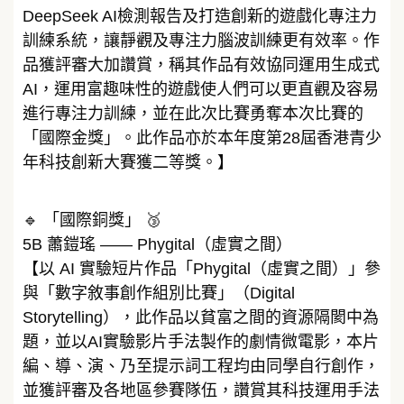
DeepSeek AI檢測報告及打造創新的遊戲化專注力
訓練系統，讓靜觀及專注力腦波訓練更有效率。作
品獲評審大加讚賞，稱其作品有效協同運用生成式
AI，運用富趣味性的遊戲使人們可以更直觀及容易
進行專注力訓練，並在此次比賽勇奪本次比賽的
「國際金獎」。此作品亦於本年度第28屆香港青少
年科技創新大賽獲二等獎。】
🔹 「國際銅獎」 🥉
5B 蕭鎧瑤 —— Phygital（虛實之間）
【以 AI 實驗短片作品「Phygital（虛實之間）」參
與「數字敘事創作組別比賽」（Digital
Storytelling），此作品以貧富之間的資源隔閡中為
題，並以AI實驗影片手法製作的劇情微電影，本片
編、導、演、乃至提示詞工程均由同學自行創作，
並獲評審及各地區參賽隊伍，讚賞其科技運用手法