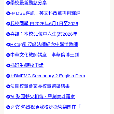
學校最新動態分享
📣 DSE喜訊！英文科改革再創輝煌
我校同學 由2025年6月1日至2026
喜訊：本校31位中六生(於2026年
HKtag到茂峰法師紀念中學辦教師
中華文化教師講座 李華倫博士到
插班生/轉校申請
✨BMFMC Secondary 2 English Dem
法團校董會家長校董選舉結果
🌸 梨園薪火相傳 · 粵劇泰斗羅家
🎉🏆 熱烈祝賀我校步操管樂團在「