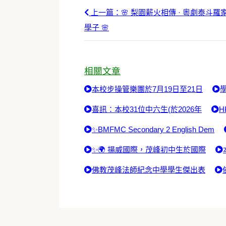
上一篇：🌸 梨園薪火相傳 · 粵劇泰斗
學子 🌸
相關文章
本校步操管樂團於7月19日至21日
喜訊：本校31位中六生(於2026年
H
✨BMFMC Secondary 2 English Dem
✨🌍 揚威國際，茂峰初中生於國際
佛教茂峰法師紀念中學學生傑出表