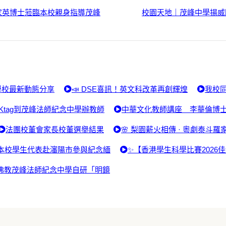
羅家英博士蒞臨本校親身指導茂峰
校園天地｜茂峰中學揚威
學校最新動態分享
📣 DSE喜訊！英文科改革再創輝煌
我校同
Ktag到茂峰法師紀念中學辦教師
中華文化教師講座 李華倫博
法團校董會家長校董選舉結果
🌸 梨園薪火相傳 · 粵劇泰斗羅
本校學生代表赴瀋陽市參與紀念緬
✨【香港學生科學比賽2026
佛教茂峰法師紀念中學自研「明鏡