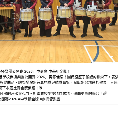
操樂團公開賽 2026」中勇奪 中學組金獎！
港學校步操樂團公開賽 2026」再奪佳績！團員經歷了嚴謹的訓練下，
樂曲🎷，讓整場演出兼具視覺與聽覺震撼，呈獻出最精彩的效果。🫵🏻
摘下本屆比賽金獎榮耀！🌟
付出的汗水與心血。期望我校步操精益求精，邁向更高的舞台！🌈
賽2026 #中學組金獎 #步操管樂團