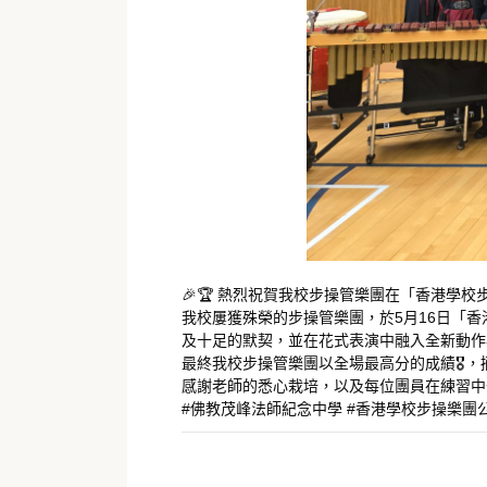
🎉🏆 熱烈祝賀我校步操管樂團在「香港學校步
我校屢獲殊榮的步操管樂團，於5月16日「香
及十足的默契，並在花式表演中融入全新動作與
最終我校步操管樂團以全場最高分的成績🎖️，
感謝老師的悉心栽培，以及每位團員在練習中
#佛教茂峰法師紀念中學 #香港學校步操樂團公開