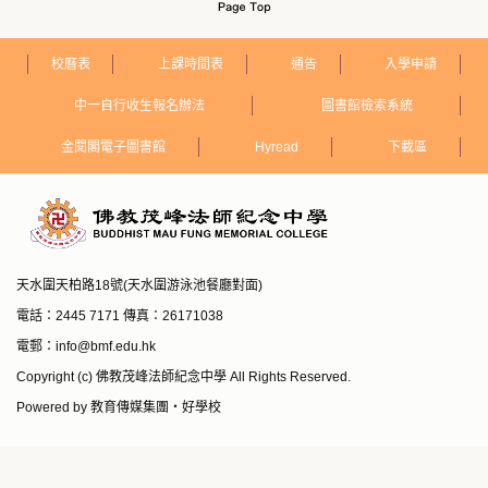
校曆表
上課時間表
通告
入學申請
中一自行收生報名辦法
圖書館檢索系統
金閱閣電子圖書館
Hyread
下載區
天水圍天柏路18號(天水圍游泳池餐廳對面)
電話：2445 7171 傳真：26171038
電郵：
info@bmf.edu.hk
Copyright (c) 佛教茂峰法師紀念中學 All Rights Reserved.
Powered by
教育傳媒集團
‧
好學校