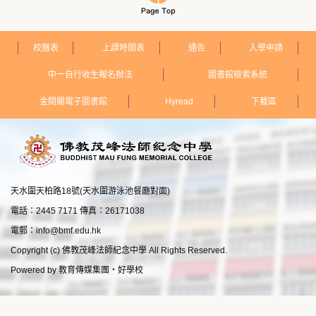
校曆表
上課時間表
通告
入學申請
中一自行收生報名辦法
圖書館檢索系統
金閱閣電子圖書館
Hyread
下載區
天水圍天柏路18號(天水圍游泳池餐廳對面)
電話：2445 7171 傳真：26171038
電郵：
info@bmf.edu.hk
Copyright (c) 佛教茂峰法師紀念中學 All Rights Reserved.
Powered by
教育傳媒集團
‧
好學校