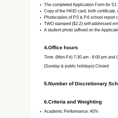
The completed Application Form for S1 
Copy of the HKID card, birth certificate
Photocopies of P.5 & P.6 school report c
TWO stamped ($2.2) self-addressed env
A student photo (affixed on the Applicat
4.Office hours
Time: (Mon-Fri) 7:30 am - 6:00 pm and (
(Sunday & public holidays) Closed
5.Number of Discretionary Sch
6.Criteria and Weighting
Academic Performance: 40%