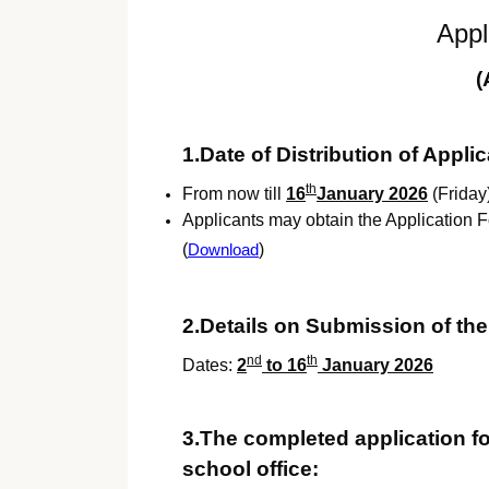
Appl
(
1.Date of Distribution of Appli
th
From now till
16
January 2026
(Friday
Applicants may obtain the Application Fo
(
Download
)
2.Details on Submission of th
nd
th
Dates:
2
to 16
January 2026
3.The completed application f
school office: