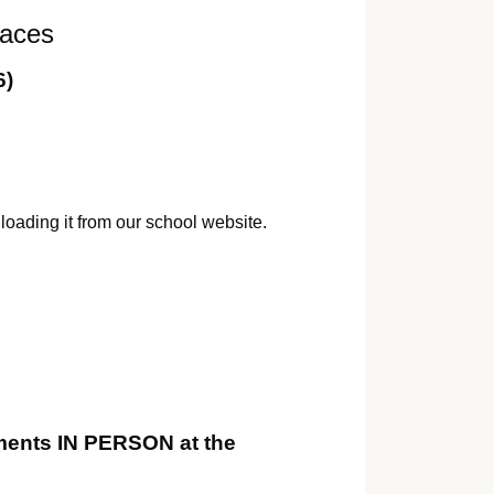
laces
6)
loading it from our school website.
uments IN PERSON at the