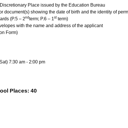
Discretionary Place issued by the Education Bureau
, or document(s) showing the date of birth and the identity of p
nd
st
ards (P.5 – 2
term; P.6 – 1
term)
elopes with the name and address of the applicant
ion Form)
Sat) 7:30 am - 2:00 pm
ool Places: 40