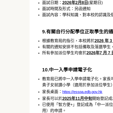
面試日期：
2026年2月8日
(星期日)
面試時間及形式：另函通知
面試內容：學科知識、對本校的認識及
9.有關自行分配學位正取學生的
根據教育局的指引，本校將於
2026 年 3
有關的通知安排不包括備取及落選學生
所有參加派位學生均會於
2026年7 月 7 
10.中一入學申請電子化
教育局已將中一入學申請電子化。家長
貴子女就讀小學（適用於參加派位學生
家長桌面：
https://esspa.edb.gov.hk
家長可以於
2025年11月中旬
開始登記成
已使用「智方便+」登記成為「中一派
用）的申請。