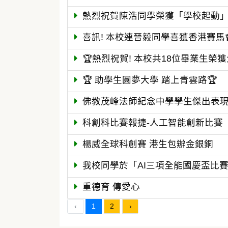
熱烈祝賀陳浩同學榮獲「學校起動」計
喜訊! 本校連晉毅同學喜獲香港賽
🏆熱烈祝賀! 本校共18位畢業生榮獲
🏆 助學生圓夢大學 踏上青雲路🏆
佛教茂峰法師紀念中學學生傑出表
科創科比賽報捷-人工智能創新比賽
楊威全球科創賽 港生包辦金銀銅
我校同學於「AI三項全能國慶盃比賽2
重德育 傳愛心
‹
1
2
›