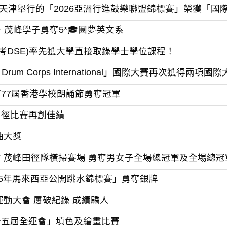
在天津舉行的「2026亞洲行進鼓樂聯盟錦標賽」榮獲「國
，茂峰學子勇奪5*🎓圓夢英文系
應考DSE)率先獲大學直接取錄學士學位課程！
Drum Corps International」國際大賽再次獲得兩項國
77屆香港學校朗誦節勇奪冠軍
田徑比賽再創佳績
袖大獎
 茂峰田徑隊橫掃賽場 勇奪男女子全場總冠軍及全埸總冠
25年馬來西亞公開跳水錦標賽」勇奪銀牌
動大會 屢破紀錄 成績驕人
十五屆全運會」填色及繪畫比賽