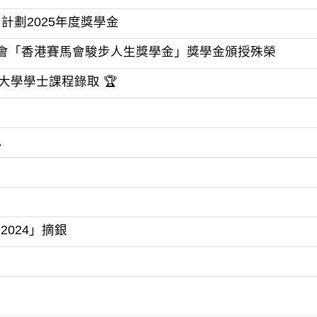
劃2025年度獎學金
馬會「香港賽馬會駿步人生獎學金」獎學金頒授殊榮
大學學士課程錄取 🏆
現
024」摘銀