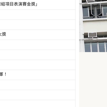
際組項目表演賽金獎」
際大獎
軍！