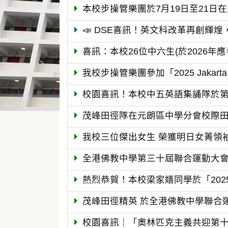
本校步操管樂團於7月19日至21日
📣 DSE喜訊！英文科改革再創輝煌
喜訊：本校26位中六生(於2026年
我校步操管樂團參加「2025 Jakarta 
校園喜訊！本校中五英語集誦隊於第
茂峰田徑隊在元朗區中學分會校際
我校三位傑出女生 榮獲明日女菁領
全港佛教中學第三十屆聯合運動大會
熱烈恭賀！本校梁家嫸同學於「20
茂峰田徑精英 於全港佛教中學聯合運
校園喜訊｜「奧林匹克主義共迎第