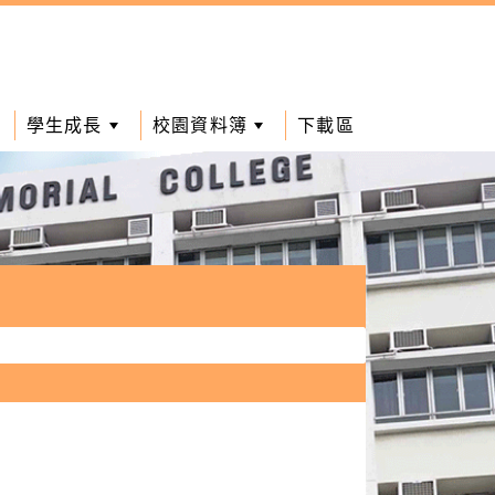
學生成長
校園資料簿
下載區