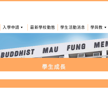
入學申請
最新學校動態
學生活動消息
學與教
學生成長